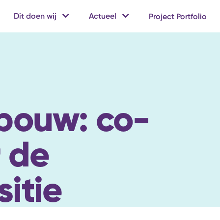
Dit doen wij
Actueel
Project Portfolio
 bouw: co-
r de
itie