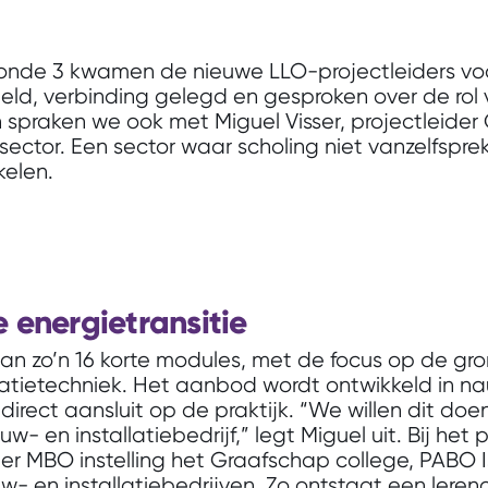
onde 3 kwamen de nieuwe LLO-projectleiders voor 
ld, verbinding gelegd en gesproken over de rol v
n spraken we ook met Miguel Visser,
projectleider
esector. Een sector waar scholing niet vanzelfspre
kelen.
e energietransitie
 van zo’n 16 korte modules, met de focus op de gr
llatietechniek. Het aanbod wordt ontwikkeld in
direct aansluit op de praktijk. “We willen dit do
 en installatiebedrijf,” legt Miguel uit. Bij het p
der MBO instelling het Graafschap college, PABO 
w- en installatiebedrijven. Zo ontstaat een lere