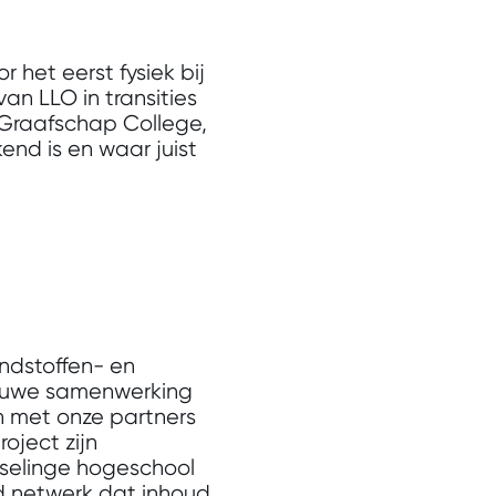
het eerst fysiek bij
an LLO in transities
 Graafschap College
,
kend is en waar juist
ondstoffen- en
 nauwe samenwerking
en met onze partners
roject zijn
Iselinge hogeschool
nd netwerk dat inhoud