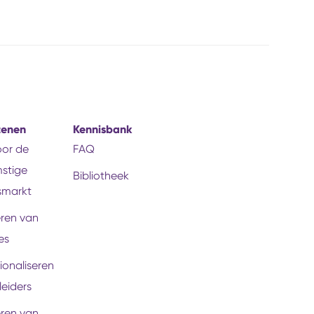
tenen
Kennisbank
voor de
FAQ
stige
Bibliotheek
smarkt
eren van
es
ionaliseren
leiders
eren van