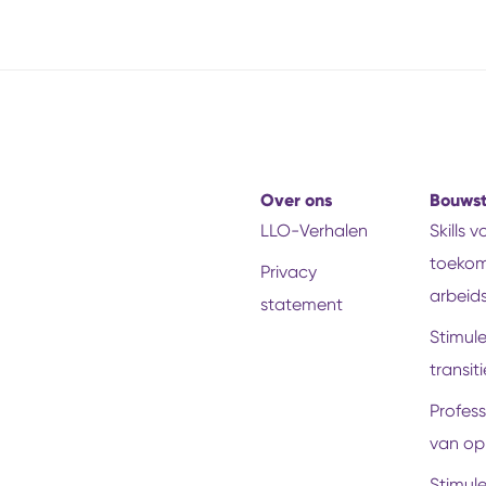
Over ons
Bouws
LLO-Verhalen
Skills 
toekom
Privacy
arbeid
statement
Stimul
transiti
Profess
van op
Stimul