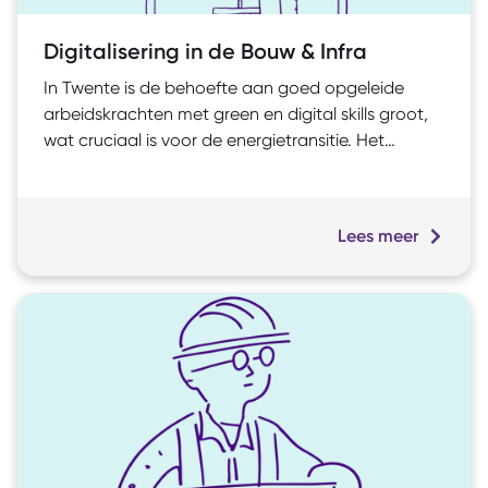
Digitalisering in de Bouw & Infra
In Twente is de behoefte aan goed opgeleide
arbeidskrachten met green en digital skills groot,
wat cruciaal is voor de energietransitie. Het
project Digitalisering in de Bouw & Infra versterkt
het Leven Lang Ontwikkelen-ecosysteem. Het
creëert samenhangende, schaalbare oplossingen
Lees meer
voor de digitalisering van de gebouwde
omgeving. Dit stimuleert de noodzakelijke
capaciteitsopbouw in de regio Twente.