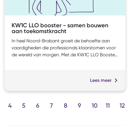
KW1C LLO booster - samen bouwen
aan toekomstkracht
In heel Noord-Brabant groeit de behoefte aan
vaardigheden die professionals klaarstomen voor
de wereld van morgen. Met de KW1C LLO Booster
zet het Koning Willem I College een krachtige stap
vooruit. We geven Leven Lang Ontwikkelen een
nieuwe impuls – binnen onze eigen organisatie én
Lees meer
in de regio. Zo maken we essentiële vaardigheden
toegankelijk voor iedereen en helpen we
professionals veerkrachtig en wendbaar te blijven
in een snel veranderende wereld.
4
5
6
7
8
9
10
11
12