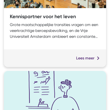
Kennispartner voor het leven
Grote maatschappelijke transities vragen om een
veerkrachtige beroepsbevolking, en de Vrije
Universiteit Amsterdam ambieert een constante
kennispartner te zijn. Het project versterkt een
vraaggerichte aanpak en bevordert zo duurzame
samenwerkingen, terwijl het LLO-programma’s
Lees meer
toegankelijker maakt en continuïteit borgt. Zo
ondersteunt het professionals optimaal in hun
ontwikkelreis en bereidt hen voor op toekomstige
uitdagingen.