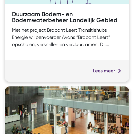
Duurzaam Bodem- en
Bodemwaterbeheer Landelijk Gebied
Met het project Brabant Leert Transitiehubs
Energie wil penvoerder Avans “Brabant Leert”
opschalen, versnellen en verduurzamen. Dit
betekent dat er sneller en meer scholingsmodules
rond de transitiethema’s worden ontwikkeld in
Transitiehubs op verschillende locaties in Brabant
Lees meer
waar kennisinstellingen, bedrijven en lerenden een
learning community vormen.