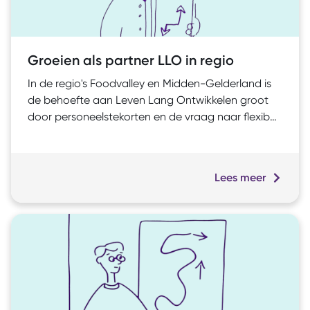
Groeien als partner LLO in regio
In de regio's Foodvalley en Midden-Gelderland is
de behoefte aan Leven Lang Ontwikkelen groot
door personeelstekorten en de vraag naar flexibel
onderwijs. Het project Groeien als partner LLO in
regio maakt het mogelijk dat COG uitgroeit tot
een stevige educatieve partner. Het project
Lees meer
stimuleert de co-creatie van scholingstrajecten
met werkgevers en versterkt interne processen. Zo
draagt COG duurzaam bij aan de regionale
arbeidsmarkt.