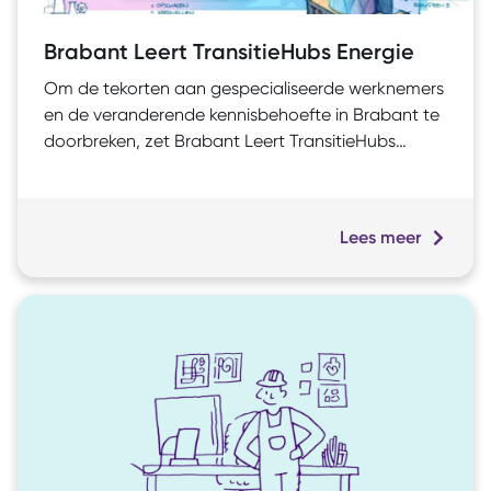
Brabant Leert TransitieHubs Energie
Om de tekorten aan gespecialiseerde werknemers
en de veranderende kennisbehoefte in Brabant te
doorbreken, zet Brabant Leert TransitieHubs
Energie in op een versterkte Leven Lang
Ontwikkelen (LLO)-aanpak. Maatschappelijke
transities, zoals de energietransitie, vragen om
Lees meer
continue bij- en omscholing. Dit project creëert
een drempelloos scholingsmodel en versnelt de
ontwikkeling van nieuwe scholingsmodules. Zo
versterkt het de kwaliteit van de scholing en
stimuleert het een veerkrachtige arbeidsmarkt in
de regio.