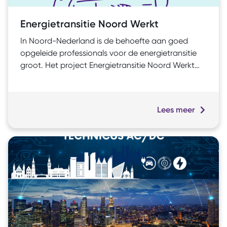
Energietransitie Noord Werkt
In Noord-Nederland is de behoefte aan goed
opgeleide professionals voor de energietransitie
groot. Het project Energietransitie Noord Werkt
versterkt het Leven Lang Ontwikkelen (LLO) in de
regio. De energietransitie vraagt dringend om
geschoolde technici en actuele competenties. Het
Lees meer
initiatief ontwikkelt een flexibel LLO-aanbod,
bevordert innovatie en verankert een veerkrachtig
LLO-ecosysteem.