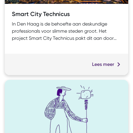
Smart City Technicus
In Den Haag is de behoefte aan deskundige
professionals voor slimme steden groot. Het
project Smart City Technicus pakt dit aan door
cruciale kennis en vaardigheden te ontwikkelen
voor de snel veranderende stedelijke omgeving.
Dit initiatief stimuleert de opkomst van een nieuw
Lees meer
vakgebied en versterkt de capaciteit om de stad
toekomstbestendig te maken en
klimaatdoelstellingen te behalen.