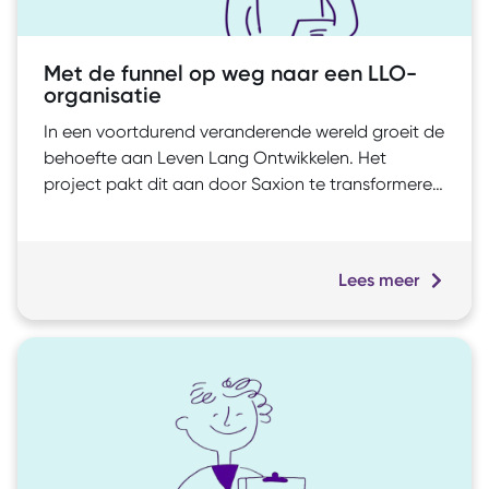
Met de funnel op weg naar een LLO-
organisatie
In een voortdurend veranderende wereld groeit de
behoefte aan Leven Lang Ontwikkelen. Het
project pakt dit aan door Saxion te transformeren
tot een wendbare organisatie voor LLO. De
ambitie is om onderwijs gericht op Leven Lang
Ontwikkelen te verdubbelen en zo de regionale
Lees meer
impact te vergroten. Het project verankert
optimale dienstverleningsprocessen die aansluiten
op de klantreis van LLO-studenten. Zo maakt het
project duurzame schaalvergroting mogelijk, en
zorgt het voor een bewuste en ondersteunende
LLO-cultuur binnen de organisatie.