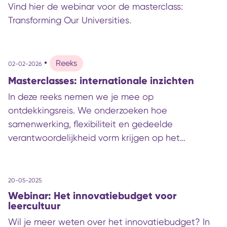
Vind hier de webinar voor de masterclass:
Transforming Our Universities.
•
Reeks
02-02-2026
Masterclasses: internationale inzichten
In deze reeks nemen we je mee op
ontdekkingsreis. We onderzoeken hoe
samenwerking, flexibiliteit en gedeelde
verantwoordelijkheid vorm krijgen op het
internationale LLO-speelveld. Met haar
jarenlange ervaring in onderzoek en praktijk
rondom Leven Lang Ontwikkelen verbindt Jo
20-05-2025
Chaffer de internationale perspectieven aan de
Webinar: Het innovatiebudget voor
leercultuur
Nederlandse LLO-opgave.
Wil je meer weten over het innovatiebudget? In