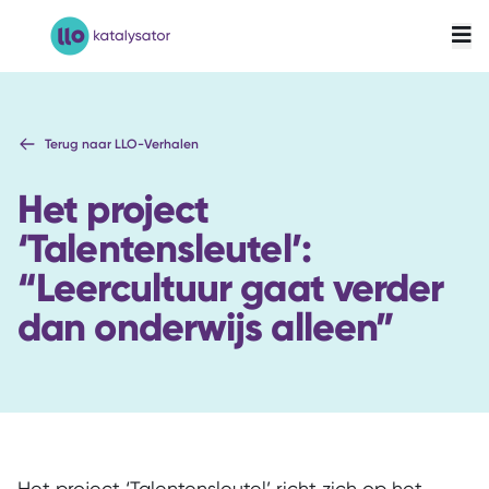
LLO-Katalysator
Terug naar LLO-Verhalen
Het project
‘Talentensleutel’:
“Leercultuur gaat verder
dan onderwijs alleen”
Het project ‘Talentensleutel’ richt zich op het