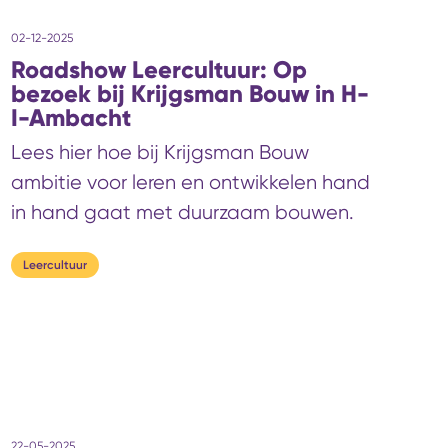
stond van ‘Door de mkb‑bril zie je meer’.
02-12-2025
Roadshow Leercultuur: Op
bezoek bij Krijgsman Bouw in H-
I-Ambacht
Lees hier hoe bij Krijgsman Bouw
ambitie voor leren en ontwikkelen hand
in hand gaat met duurzaam bouwen.
Leercultuur
22-05-2025