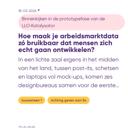
voor het toekomstig verdienvermogen
•
18-03-2026
van Nederland. Het sluit aan bij de
Binnenkijken in de prototypefase van de
recente kabinetsvisie op een
LLO‑Katalysator
toekomstbestendig LLO-stelsel en bij de
Hoe maak je arbeidsmarktdata
aanbevelingen uit het rapport-Wennin
zó bruikbaar dat mensen zich
om te investeren in talent, productiviteit
echt gaan ontwikkelen?
en innovatie.
In een lichte zaal ergens in het midden
van het land, tussen post‑its, schetsen
en laptops vol mock‑ups, komen zes
designbureaus samen voor de eerste
demodag van Bouwsteen 1 van de
bouwsteen 1
richting geven aan llo
LLO‑Katalysator. Het doel: hoe maak je
data niet alleen begrijpelijk, maar ook
bruikbaar? Zodat handelingsperspectief
27-11-2025