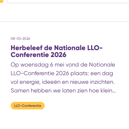
08-05-2026
Herbeleef de Nationale LLO-
Conferentie 2026
Op woensdag 6 mei vond de Nationale
LLO-Conferentie 2026 plaats: een dag
vol energie, ideeën en nieuwe inzichten.
Samen hebben we laten zien hoe kleine
revoluties kunnen bijdragen aan grote
LLO-Conferentie
wendbaarheid binnen Leven Lang
Ontwikkelen.