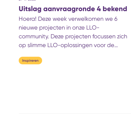
ontstaat om van Leven Lang
Uitslag aanvraagronde 4 bekend
Ontwikkelen voor iedereen de
normaalste zaak van de wereld te
Hoera! Deze week verwelkomen we 6
maken.
nieuwe projecten in onze LLO-
community. Deze projecten focussen zich
op slimme LLO-oplossingen voor de
uitdagingen van de energie- en
Inspireren
grondstoffentransitie.