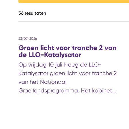
36
resultaten
23-07-2026
Groen licht voor tranche 2 van
de LLO-Katalysator
Op vrijdag 10 juli kreeg de LLO-
Katalysator groen licht voor tranche 2
van het Nationaal
Groeifondsprogramma. Het kabinet
heeft besloten de voorwaardelijke
bijdrage van €143,8 miljoen definitief toe
te kennen. Deze beslissing onderstreept
het belang van leven lang ontwikkelen