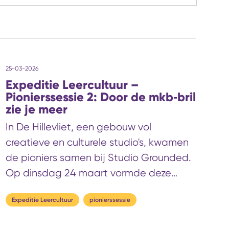
25-03-2026
Expeditie Leercultuur –
Pionierssessie 2: Door de mkb‑bril
zie je meer
In De Hillevliet, een gebouw vol
creatieve en culturele studio's, kwamen
de pioniers samen bij Studio Grounded.
Op dinsdag 24 maart vormde deze
sfeervolle, industriële ruimte het decor
Expeditie Leercultuur
pionierssessie
voor een sessie van de Expeditie
Leercultuur die volledig in het teken