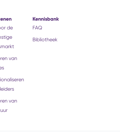
tenen
Kennisbank
voor de
FAQ
stige
Bibliotheek
smarkt
eren van
es
ionaliseren
leiders
eren van
tuur