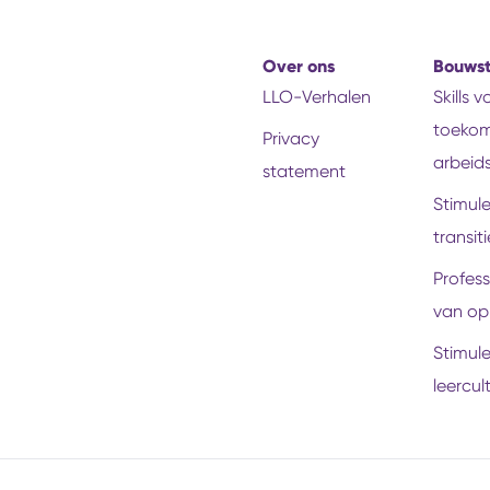
Over ons
Bouws
LLO-Verhalen
Skills 
toekom
Privacy
arbeid
statement
Stimul
transiti
Profess
van op
Stimul
leercul