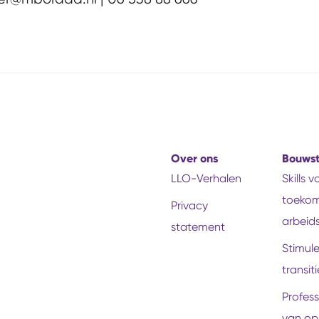
Over ons
Bouws
LLO-Verhalen
Skills 
toekom
Privacy
arbeid
statement
Stimul
transiti
Profess
van op