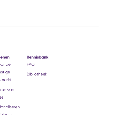
tenen
Kennisbank
voor de
FAQ
stige
Bibliotheek
smarkt
eren van
es
ionaliseren
leiders