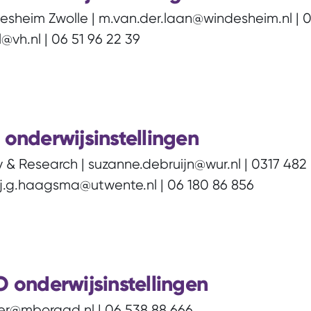
sheim Zwolle | m.van.der.laan@windesheim.nl | 0
@vh.nl | 06 51 96 22 39
onderwijsinstellingen
 & Research | suzanne.debruijn@wur.nl | 0317 482
 ij.g.haagsma@utwente.nl | 06 180 86 856
 onderwijsinstellingen
er@mboraad.nl | 06 538 88 666