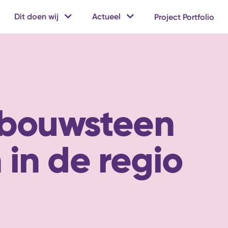
Dit doen wij
Actueel
Project Portfolio
bouwsteen
n in de regio