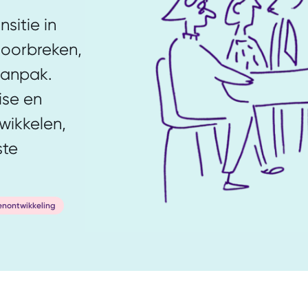
sitie in
doorbreken,
aanpak.
ise en
wikkelen,
ste
nontwikkeling