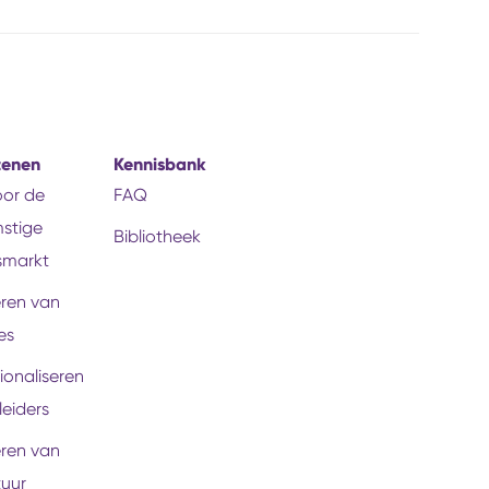
tenen
Kennisbank
voor de
FAQ
stige
Bibliotheek
smarkt
eren van
es
ionaliseren
leiders
eren van
tuur