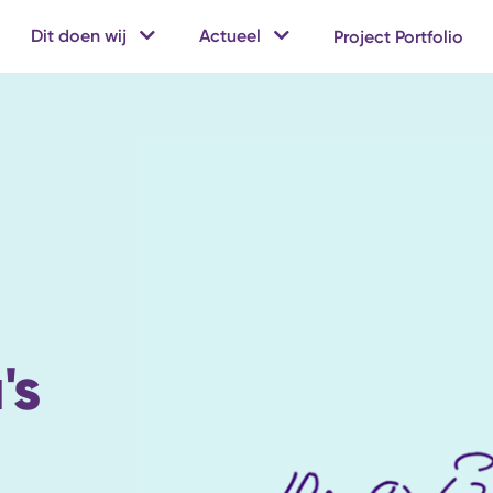
Dit doen wij
Actueel
Project Portfolio
's