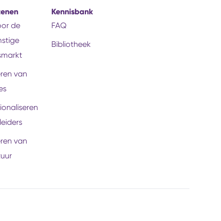
tenen
Kennisbank
voor de
FAQ
stige
Bibliotheek
smarkt
eren van
es
ionaliseren
leiders
eren van
tuur