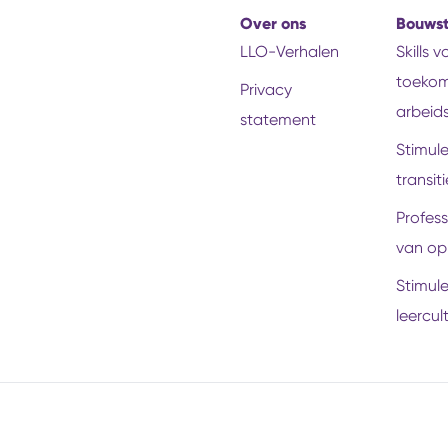
Over ons
Bouws
LLO-Verhalen
Skills 
toekom
Privacy
arbeid
statement
Stimul
transiti
Profess
van op
Stimul
leercul