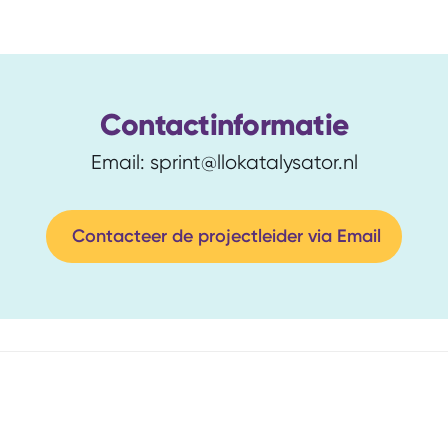
Contactinformatie
Email: sprint@llokatalysator.nl
Contacteer de projectleider via Email