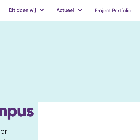
Dit doen wij
Actueel
Project Portfolio
mpus
er