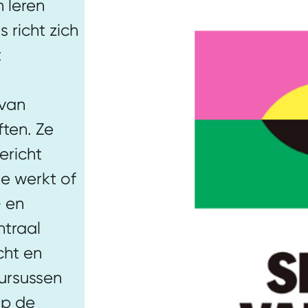
 leren
 richt zich
t
n
 van
ten. Ze
ericht
e werkt of
- en
ntraal
cht en
cursussen
op de