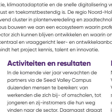
tie, klimaatadaptatie en de snelle digitalisering
st en toekomstbestendig is. De regio Noord-Ho
vend cluster in plantenveredeling en zaadtechnol
us bouwen we aan een ecosysteem waarin profes
tor zich kunnen blijven ontwikkelen en waarin on
n centraal en vraaggericht leer- en ontwikkelaan
ndt het project kennis, talent en innovatie.
Activiteiten en resultaten
In de komende vier jaar verwachten de
partners via de Seed Valley Campus
duizenden mensen te bereiken: van
werkenden die zich bij- of omscholen, tot
d
jongeren en zij-instromers die hun weg
vinden naar de sector. Daarnaast draagt