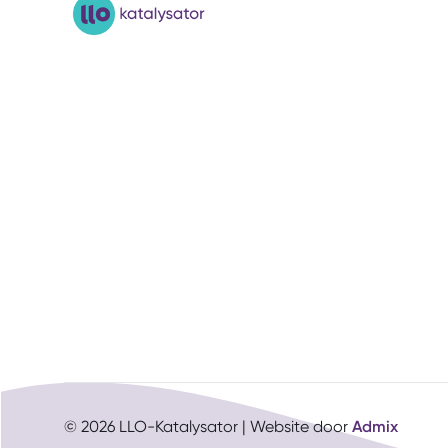
© 2026 LLO-Katalysator | Website door
Admix