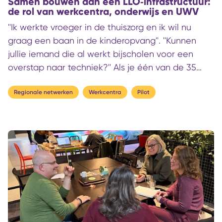
Samen bouwen aan een LLO‑infrastructuur:
de rol van werkcentra, onderwijs en UWV
''Ik werkte vroeger in de thuiszorg en ik wil nu
graag een baan in de kinderopvang''. ''Kunnen
jullie iemand die al werkt bijscholen voor een
overstap naar techniek?'' Als je één van de 35
Werkcentra in Nederland binnenloopt, zou dit
zomaar een greep uit de vragen kunnen zijn die je
Regionale netwerken
Werkcentra
Pilot
daar hoort. Mensen komen om zich om te
scholen, verdieping te zoeken in hun huidige baan
of simpelweg om te weten welke volgende stap
past bij hun toekomstbeeld. Werkgevers, publieke
organisaties en sectorale partijen zijn
aangesloten om hier gezamenlijk invulling aan te
geven en regionale arbeidsmarktvraagstukken op
te lossen.