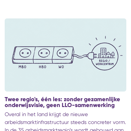
gebeurt als leren en ontwikkelen daadwerkelijk
toegankelijk wordt, en wat dat oplevert voor
mens en samenleving.
Twee regio's, één les: zonder gezamenlijke
onderwijsvisie, geen LLO-samenwerking
Overal in het land krijgt de nieuwe
arbeidsmarktinfrastructuur steeds concreter vorm.
In de 35 arbeidsmarktregio’s wordt gebouwd aan