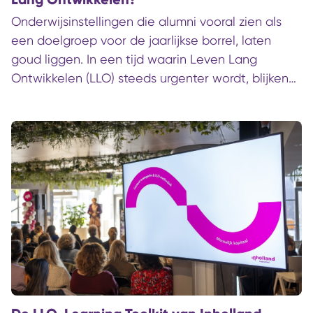
Onderwijsinstellingen die alumni vooral zien als
een doelgroep voor de jaarlijkse borrel, laten
goud liggen. In een tijd waarin Leven Lang
Ontwikkelen (LLO) steeds urgenter wordt, blijken
alumni juist een van de meest onderschatte
sleutels tot een sterke en innovatieve
leeromgeving. Internationale inzichten en
Nederlandse praktijkvoorbeelden laten een
duidelijke verschuiving zien: van alumni als
‘bestand’ naar alumni als levenslange relatie.