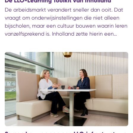
De LLO-Learning Toolkit van Inholland
De arbeidsmarkt verandert sneller dan ooit. Dat
vraagt om onderwijsinstellingen die niet alleen
bijscholen, maar een cultuur bouwen waarin leren
vanzelfsprekend is. Inholland zette hierin een
belangrijke stap met de afronding van het LLO-
katalysatorproject ''Innovatiemotor voor de regio''.
De afronding van dit project werd gemarkeerd
tijdens het LLO-festival in Haarlem en laat zien
hoe een hogeschool deze omslag niet alleen
denkt, maar ook doet. Met lef, samenwerking en
een aanpak die verder gaat dan een project,
richting een cultuur waarin leren continu mogelijk
wordt gemaakt.