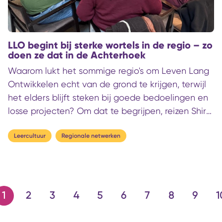
LLO begint bij sterke wortels in de regio – zo
doen ze dat in de Achterhoek
Waarom lukt het sommige regio's om Leven Lang
Ontwikkelen echt van de grond te krijgen, terwijl
het elders blijft steken bij goede bedoelingen en
losse projecten? Om dat te begrijpen, reizen Shira
en ik af naar de Achterhoek. Hier lijkt
samenwerking tussen onderwijs, ondernemers en
Leercultuur
Regionale netwerken
regionale partners bijna vanzelf te gaan. Wat
gebeurt hier dat op andere plekken lastiger
blijkt?
1
2
3
4
5
6
7
8
9
1