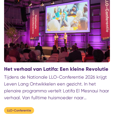
worden geleid. Maar wie van baan wil
veranderen, heeft daar vaak bij- of omscholing
voor nodig. In Friesland is daarom een nieuwe
aanpak getest: met een vast aanspreekpunt in
het werkcentrum, ondersteund door een netwerk
van onderwijsinstellingen. Daardoor worden
scholingsvragen sneller gesteld én opgelost.
Het verhaal van Latifa: Een kleine Revolutie
Tijdens de Nationale LLO-Conferentie 2026 krijgt
Leven Lang Ontwikkelen een gezicht. In het
plenaire programma vertelt Latifa El Mesnaui haar
verhaal. Van fulltime huismoeder naar
vertrouwenspersoon, community-werker en
opnieuw student. Haar route laat zien wat er
LLO-Conferentie