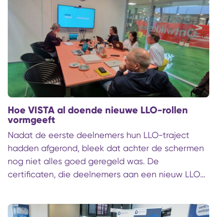
regio voor staat. Dat is een van de belangrijkste
inzichten uit de pilot van TerraNext in Noord-
Nederland. De pilot laat zien dat de arbeidsmarkt
van morgen vraagt om werknemers die opgeleid
zijn over sectorgrenzen heen.
Hoe VISTA al doende nieuwe LLO-rollen
vormgeeft
Nadat de eerste deelnemers hun LLO-traject
hadden afgerond, bleek dat achter de schermen
nog niet alles goed geregeld was. De
certificaten, die deelnemers aan een nieuw LLO-
traject hadden behaald, kwamen niet uit de
printer. Gelukkig bleef Tilly Ortmans nuchter. Ze
bleef open en eerlijk richting de klant. Het