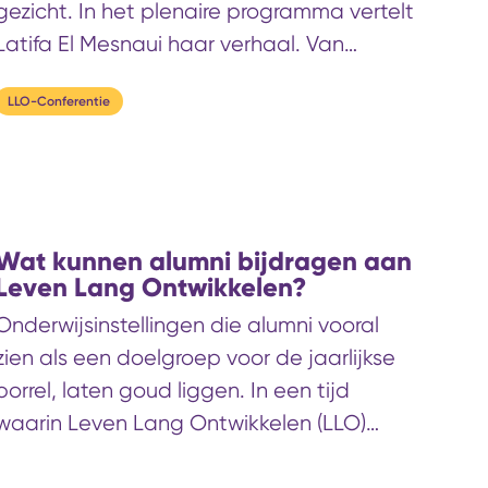
gezicht. In het plenaire programma vertelt
Latifa El Mesnaui haar verhaal. Van
fulltime huismoeder naar
LLO-Conferentie
vertrouwenspersoon, community-werker
en opnieuw student. Haar route laat zien
wat er gebeurt als leren en ontwikkelen
daadwerkelijk toegankelijk wordt, en wat
dat oplevert voor mens en samenleving.
Wat kunnen alumni bijdragen aan
Leven Lang Ontwikkelen?
Onderwijsinstellingen die alumni vooral
zien als een doelgroep voor de jaarlijkse
borrel, laten goud liggen. In een tijd
waarin Leven Lang Ontwikkelen (LLO)
steeds urgenter wordt, blijken alumni juist