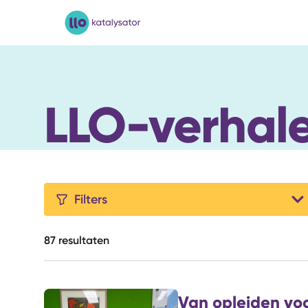
LLO-Katalysator
LLO-verhal
Filters
87
resultaten
Van opleiden voo