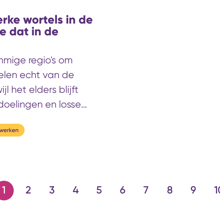
et LLO-festival in
erke wortels in de
n hoe een hogeschool
e dat in de
leen denkt, maar ook
nwerking en een
mige regio's om
aat dan een project,
elen echt van de
waarin leren continu
jl het elders blijft
aakt.
doelingen en losse
 begrijpen, reizen
twerken
 Achterhoek. Hier lijkt
 onderwijs,
onale partners bijna
t gebeurt hier dat op
1
2
3
4
5
6
7
8
9
1
er blijkt?