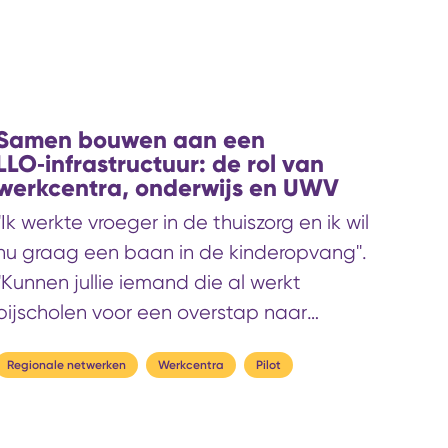
een van de meest onderschatte sleutels
tot een sterke en innovatieve
leeromgeving. Internationale inzichten en
Nederlandse praktijkvoorbeelden laten
een duidelijke verschuiving zien: van
Samen bouwen aan een
alumni als ‘bestand’ naar alumni als
LLO‑infrastructuur: de rol van
levenslange relatie.
werkcentra, onderwijs en UWV
''Ik werkte vroeger in de thuiszorg en ik wil
nu graag een baan in de kinderopvang''.
''Kunnen jullie iemand die al werkt
bijscholen voor een overstap naar
techniek?'' Als je één van de 35
Regionale netwerken
Werkcentra
Pilot
Werkcentra in Nederland binnenloopt, zou
dit zomaar een greep uit de vragen
kunnen zijn die je daar hoort. Mensen