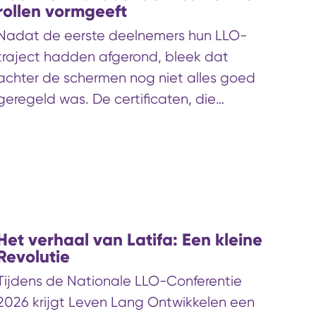
rollen vormgeeft
Nadat de eerste deelnemers hun LLO-
traject hadden afgerond, bleek dat
achter de schermen nog niet alles goed
geregeld was. De certificaten, die
deelnemers aan een nieuw LLO-traject
hadden behaald, kwamen niet uit de
printer. Gelukkig bleef Tilly Ortmans
nuchter. Ze bleef open en eerlijk richting
de klant. Het resultaat? Geen klachten,
maar vertrouwen.
Het verhaal van Latifa: Een kleine
Revolutie
Tijdens de Nationale LLO-Conferentie
2026 krijgt Leven Lang Ontwikkelen een