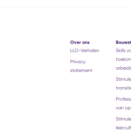
Over ons
Bouws
LLO-Verhalen
Skills 
toekom
Privacy
arbeid
statement
Stimul
transiti
Profess
van op
Stimul
leercul