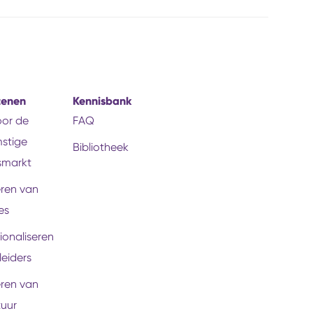
tenen
Kennisbank
voor de
FAQ
stige
Bibliotheek
smarkt
eren van
es
ionaliseren
leiders
eren van
tuur