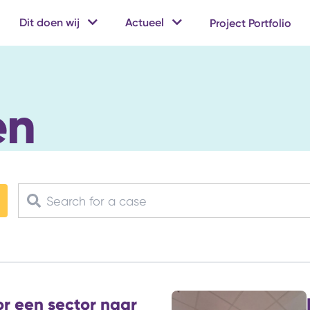
Dit doen wij
Actueel
Project Portfolio
en
r een sector naar