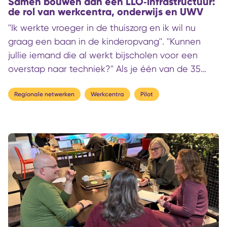
Samen bouwen aan een LLO‑infrastructuur:
de rol van werkcentra, onderwijs en UWV
''Ik werkte vroeger in de thuiszorg en ik wil nu
graag een baan in de kinderopvang''. ''Kunnen
jullie iemand die al werkt bijscholen voor een
overstap naar techniek?'' Als je één van de 35
Werkcentra in Nederland binnenloopt, zou dit
zomaar een greep uit de vragen kunnen zijn die je
Regionale netwerken
Werkcentra
Pilot
daar hoort. Mensen komen om zich om te
scholen, verdieping te zoeken in hun huidige baan
of simpelweg om te weten welke volgende stap
past bij hun toekomstbeeld. Werkgevers, publieke
organisaties en sectorale partijen zijn
aangesloten om hier gezamenlijk invulling aan te
geven en regionale arbeidsmarktvraagstukken op
te lossen.