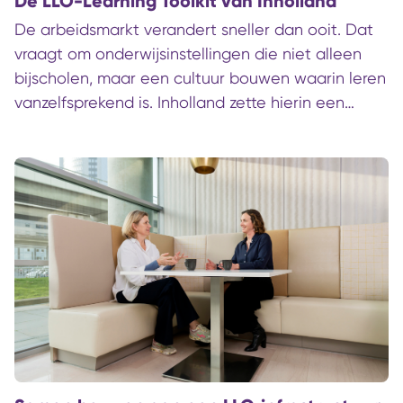
De LLO-Learning Toolkit van Inholland
De arbeidsmarkt verandert sneller dan ooit. Dat
vraagt om onderwijsinstellingen die niet alleen
bijscholen, maar een cultuur bouwen waarin leren
vanzelfsprekend is. Inholland zette hierin een
belangrijke stap met de afronding van het LLO-
katalysatorproject ''Innovatiemotor voor de regio''.
De afronding van dit project werd gemarkeerd
tijdens het LLO-festival in Haarlem en laat zien
hoe een hogeschool deze omslag niet alleen
denkt, maar ook doet. Met lef, samenwerking en
een aanpak die verder gaat dan een project,
richting een cultuur waarin leren continu mogelijk
wordt gemaakt.