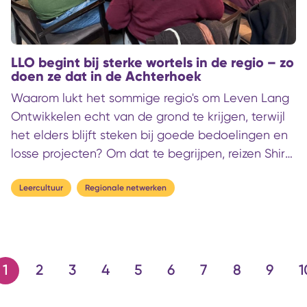
LLO begint bij sterke wortels in de regio – zo
doen ze dat in de Achterhoek
Waarom lukt het sommige regio's om Leven Lang
Ontwikkelen echt van de grond te krijgen, terwijl
het elders blijft steken bij goede bedoelingen en
losse projecten? Om dat te begrijpen, reizen Shira
en ik af naar de Achterhoek. Hier lijkt
samenwerking tussen onderwijs, ondernemers en
Leercultuur
Regionale netwerken
regionale partners bijna vanzelf te gaan. Wat
gebeurt hier dat op andere plekken lastiger
blijkt?
1
2
3
4
5
6
7
8
9
1