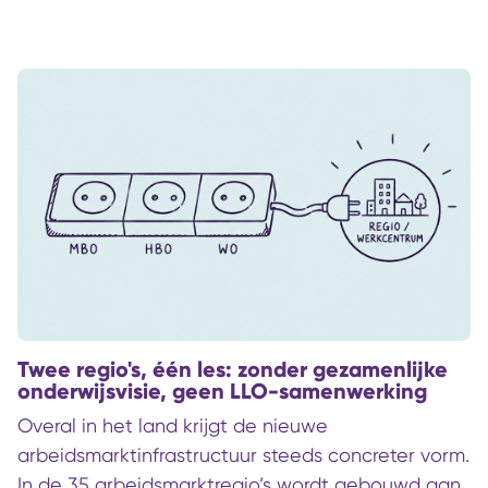
gebeurt als leren en ontwikkelen daadwerkelijk
toegankelijk wordt, en wat dat oplevert voor
mens en samenleving.
Twee regio's, één les: zonder gezamenlijke
onderwijsvisie, geen LLO-samenwerking
Overal in het land krijgt de nieuwe
arbeidsmarktinfrastructuur steeds concreter vorm.
In de 35 arbeidsmarktregio’s wordt gebouwd aan