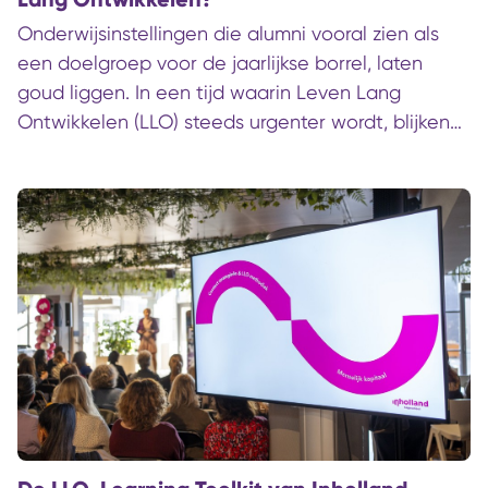
Onderwijsinstellingen die alumni vooral zien als
een doelgroep voor de jaarlijkse borrel, laten
goud liggen. In een tijd waarin Leven Lang
Ontwikkelen (LLO) steeds urgenter wordt, blijken
alumni juist een van de meest onderschatte
sleutels tot een sterke en innovatieve
leeromgeving. Internationale inzichten en
Nederlandse praktijkvoorbeelden laten een
duidelijke verschuiving zien: van alumni als
‘bestand’ naar alumni als levenslange relatie.