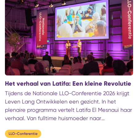
worden geleid. Maar wie van baan wil
veranderen, heeft daar vaak bij- of omscholing
voor nodig. In Friesland is daarom een nieuwe
aanpak getest: met een vast aanspreekpunt in
het werkcentrum, ondersteund door een netwerk
van onderwijsinstellingen. Daardoor worden
scholingsvragen sneller gesteld én opgelost.
Het verhaal van Latifa: Een kleine Revolutie
Tijdens de Nationale LLO-Conferentie 2026 krijgt
Leven Lang Ontwikkelen een gezicht. In het
plenaire programma vertelt Latifa El Mesnaui haar
verhaal. Van fulltime huismoeder naar
vertrouwenspersoon, community-werker en
opnieuw student. Haar route laat zien wat er
LLO-Conferentie