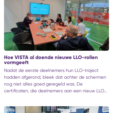
regio voor staat. Dat is een van de belangrijkste
inzichten uit de pilot van TerraNext in Noord-
Nederland. De pilot laat zien dat de arbeidsmarkt
van morgen vraagt om werknemers die opgeleid
zijn over sectorgrenzen heen.
Hoe VISTA al doende nieuwe LLO-rollen
vormgeeft
Nadat de eerste deelnemers hun LLO-traject
hadden afgerond, bleek dat achter de schermen
nog niet alles goed geregeld was. De
certificaten, die deelnemers aan een nieuw LLO-
traject hadden behaald, kwamen niet uit de
printer. Gelukkig bleef Tilly Ortmans nuchter. Ze
bleef open en eerlijk richting de klant. Het